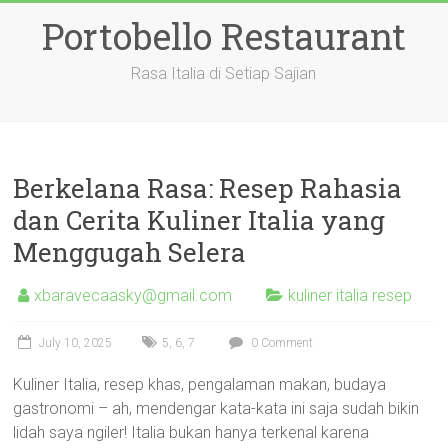
Skip
Portobello Restaurant
to
content
Rasa Italia di Setiap Sajian
Berkelana Rasa: Resep Rahasia
dan Cerita Kuliner Italia yang
Menggugah Selera
xbaravecaasky@gmail.com
kuliner italia resep
July 10, 2025
5
,
6
,
7
0 Comment
Kuliner Italia, resep khas, pengalaman makan, budaya
gastronomi – ah, mendengar kata-kata ini saja sudah bikin
lidah saya ngiler! Italia bukan hanya terkenal karena