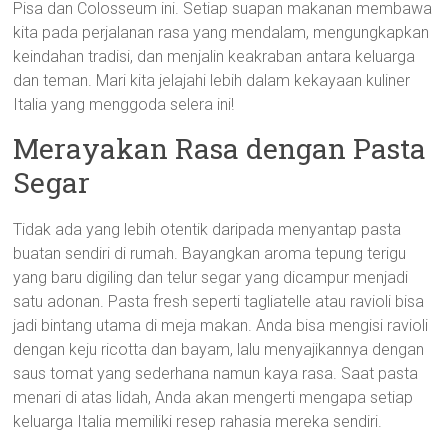
Pisa dan Colosseum ini. Setiap suapan makanan membawa
kita pada perjalanan rasa yang mendalam, mengungkapkan
keindahan tradisi, dan menjalin keakraban antara keluarga
dan teman. Mari kita jelajahi lebih dalam kekayaan kuliner
Italia yang menggoda selera ini!
Merayakan Rasa dengan Pasta
Segar
Tidak ada yang lebih otentik daripada menyantap pasta
buatan sendiri di rumah. Bayangkan aroma tepung terigu
yang baru digiling dan telur segar yang dicampur menjadi
satu adonan. Pasta fresh seperti tagliatelle atau ravioli bisa
jadi bintang utama di meja makan. Anda bisa mengisi ravioli
dengan keju ricotta dan bayam, lalu menyajikannya dengan
saus tomat yang sederhana namun kaya rasa. Saat pasta
menari di atas lidah, Anda akan mengerti mengapa setiap
keluarga Italia memiliki resep rahasia mereka sendiri.