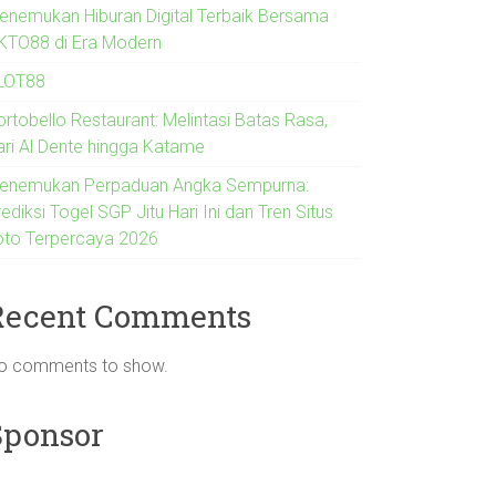
enemukan Hiburan Digital Terbaik Bersama
KTO88 di Era Modern
LOT88
ortobello Restaurant: Melintasi Batas Rasa,
ari Al Dente hingga Katame
enemukan Perpaduan Angka Sempurna:
ediksi Togel SGP Jitu Hari Ini dan Tren Situs
oto Terpercaya 2026
Recent Comments
o comments to show.
Sponsor