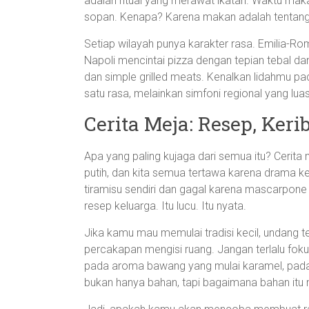
adalah ritual yang merawat ikatan. Waktu ma
sopan. Kenapa? Karena makan adalah tentang 
Setiap wilayah punya karakter rasa. Emilia-R
Napoli mencintai pizza dengan tepian tebal d
dan simple grilled meats. Kenalkan lidahmu pa
satu rasa, melainkan simfoni regional yang luas
Cerita Meja: Resep, Ker
Apa yang paling kujaga dari semua itu? Cerit
putih, dan kita semua tertawa karena drama k
tiramisu sendiri dan gagal karena mascarpone 
resep keluarga. Itu lucu. Itu nyata.
Jika kamu mau memulai tradisi kecil, undang t
percakapan mengisi ruang. Jangan terlalu fok
pada aroma bawang yang mulai karamel, pada ceri
bukan hanya bahan, tapi bagaimana bahan itu 