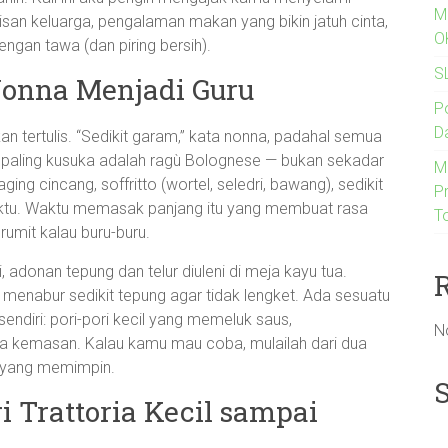
M
arisan keluarga, pengalaman makan yang bikin jatuh cinta,
O
ngan tawa (dan piring bersih).
S
Nonna Menjadi Guru
P
D
kan tertulis. “Sedikit garam,” kata nonna, padahal semua
 paling kusuka adalah ragù Bolognese — bukan sekadar
M
ng cincang, soffritto (wortel, seledri, bawang), sedikit
Pr
ktu. Waktu memasak panjang itu yang membuat rasa
T
 rumit kalau buru-buru.
 adonan tepung dan telur diuleni di meja kayu tua.
enabur sedikit tepung agar tidak lengket. Ada sesuatu
sendiri: pori-pori kecil yang memeluk saus,
N
a kemasan. Kalau kamu mau coba, mulailah dari dua
n yang memimpin.
 Trattoria Kecil sampai