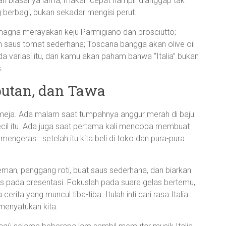
kan biasanya lama; makan cepat hampir dianggap tak
berbagi, bukan sekadar mengisi perut.
omagna merayakan keju Parmigiano dan prosciutto;
an saus tomat sederhana; Toscana bangga akan olive oil
da variasi itu, dan kamu akan paham bahwa “Italia” bukan
.
ibutan, dan Tawa
a meja. Ada malam saat tumpahnya anggur merah di baju
ecil itu. Ada juga saat pertama kali mencoba membuat
mengeras—setelah itu kita beli di toko dan pura-pura
eman, panggang roti, buat saus sederhana, dan biarkan
us pada presentasi. Fokuslah pada suara gelas bertemu,
ta yang muncul tiba-tiba. Itulah inti dari rasa Italia:
menyatukan kita.