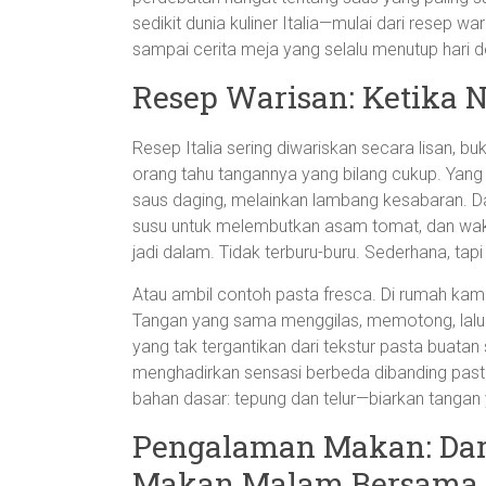
sedikit dunia kuliner Italia—mulai dari resep w
sampai cerita meja yang selalu menutup hari de
Resep Warisan: Ketika 
Resep Italia sering diwariskan secara lisan, bu
orang tahu tangannya yang bilang cukup. Yang
saus daging, melainkan lambang kesabaran. Dagi
susu untuk melembutkan asam tomat, dan wa
jadi dalam. Tidak terburu-buru. Sederhana, tapi
Atau ambil contoh pasta fresca. Di rumah kami,
Tangan yang sama menggilas, memotong, lalu m
yang tak tergantikan dari tekstur pasta buatan 
menghadirkan sensasi berbeda dibanding past
bahan dasar: tepung dan telur—biarkan tanga
Pengalaman Makan: Dari
Makan Malam Bersama