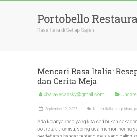
Skip
to
Portobello Restaur
content
Rasa Italia di Setiap Sajian
Mencari Rasa Italia: Res
dan Cerita Meja
xbaravecaasky@gmail.com
Uncate
September 12, 2025
Kuliner Italia, resep khas
Ada kalanya rasa yang kita cari bukan sekadar 
pot retak tiramisu, sering ada memori nonna y
perdebatan hangat tentang saus yang paling s