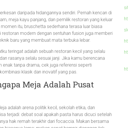
s
rkesan daripada hidangannya sendiri. Pernah kencan di
h
ram, meja kayu panjang, dan pemilik restoran yang keluar
i momen itu, bruschetta sederhana terasa luar biasa
sl
di restoran modern dengan sentuhan fusion juga memberi
eknik baru yang membuat mata terbuka lebar.
h
 teringat adalah sebuah restoran kecil yang selalu
h
an rasanya selalu sesuai janji. Jika kamu berencana
n enak tanpa drama, cek juga referensi seperti
h
ombinasi klasik dan inovatif yang pas.
ngapa Meja Adalah Pusat
a adalah arena politik kecil, sekolah etika, dan
a terjadi: debat soal apakah pasta harus dicuci setelah
punya hak remah terakhir dari focaccia. Makan bersama