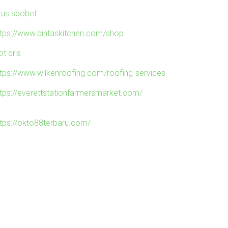
itus sbobet
ttps://www.bintaskitchen.com/shop
ot qris
ttps://www.wilkenroofing.com/roofing-services
ttps://everettstationfarmersmarket.com/
ttps://okto88terbaru.com/