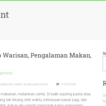
ant
ep Warisan, Pengalaman Makan,
S
gorized
, pengalaman makan, budaya gastronomi
0 Comment
makanan, melainkan cerita. Di balik sepiring pasta atau
S
ang tak lekang oleh waktu, kebiasaan pasar pagi, dan
N
ahih. Kali ini aku pengin mengajak kamu menyelami