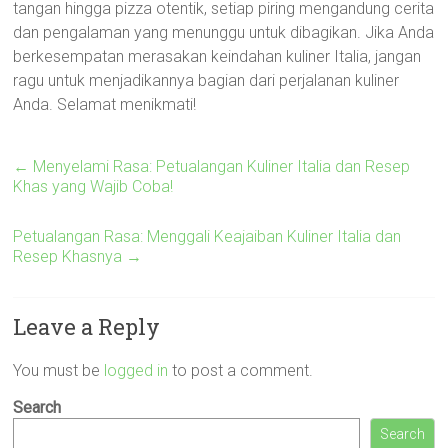
tangan hingga pizza otentik, setiap piring mengandung cerita
dan pengalaman yang menunggu untuk dibagikan. Jika Anda
berkesempatan merasakan keindahan kuliner Italia, jangan
ragu untuk menjadikannya bagian dari perjalanan kuliner
Anda. Selamat menikmati!
←
Menyelami Rasa: Petualangan Kuliner Italia dan Resep
Khas yang Wajib Coba!
Petualangan Rasa: Menggali Keajaiban Kuliner Italia dan
Resep Khasnya
→
Leave a Reply
You must be
logged in
to post a comment.
Search
Search