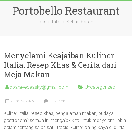
Skip
Portobello Restaurant
to
content
Rasa Italia di Setiap Sajian
Menyelami Keajaiban Kuliner
Italia: Resep Khas & Cerita dari
Meja Makan
xbaravecaasky@gmail.com
Uncategorized
June 30, 2025
0 Comment
Kuliner Italia, resep khas, pengalaman makan, budaya
gastronomi; semua ini mengajak kita untuk menyelami lebih
dalam tentang salah satu tradisi kuliner paling kaya di dunia.