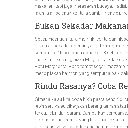
makanan, tapi juga merasakan budaya, tradisi, 
jalan-jalan sejenak ke Italia sambil mencicipi r
Bukan Sekadar Makanan,
Setiap hidangan Italia memiliki cerita dan filoso
bukanlah sekadar adonan yang dipanggang deng
kembali ke Napoli pada abad ke-18 sebagai ma
menikmati sepiring pizza Margherita, kita seb
Ratu Margherita. Rasa tomat segar, mozzarella,
menciptakan harmoni yang sempurna baik dal
Rindu Rasanya? Coba Res
Gimana kalau kita coba bikin pasta sendiri d
lebih seru kalau dikerjakan bareng teman atau
terigu, telur, dan garam. Campurkan semuanya, ule
potong sesuai bentuk yang kita suka, bisa tagli
buat sausnya yang sederhana namun nikmat, m