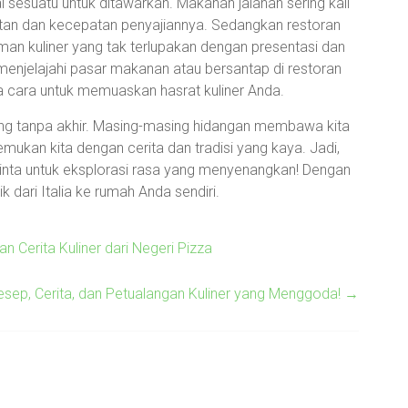
 sesuatu untuk ditawarkan. Makanan jalanan sering kali
atan dan kecepatan penyajiannya. Sedangkan restoran
an kuliner yang tak terlupakan dengan presentasi dan
enjelajahi pasar makanan atau bersantap di restoran
nya cara untuk memuaskan hasrat kuliner Anda.
ualang tanpa akhir. Masing-masing hidangan membawa kita
kan kita dengan cerita dan tradisi yang kaya. Jadi,
inta untuk eksplorasi rasa yang menyenangkan! Dengan
 dari Italia ke rumah Anda sendiri.
n Cerita Kuliner dari Negeri Pizza
Resep, Cerita, dan Petualangan Kuliner yang Menggoda!
→