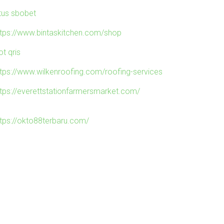
itus sbobet
ttps://www.bintaskitchen.com/shop
ot qris
ttps://www.wilkenroofing.com/roofing-services
ttps://everettstationfarmersmarket.com/
ttps://okto88terbaru.com/