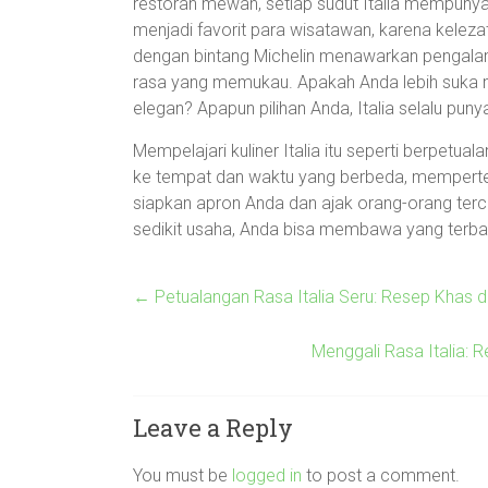
restoran mewah, setiap sudut Italia mempunyai
menjadi favorit para wisatawan, karena kelez
dengan bintang Michelin menawarkan pengalam
rasa yang memukau. Apakah Anda lebih suka m
elegan? Apapun pilihan Anda, Italia selalu pu
Mempelajari kuliner Italia itu seperti berpet
ke tempat dan waktu yang berbeda, mempertemu
siapkan apron Anda dan ajak orang-orang terc
sedikit usaha, Anda bisa membawa yang terbaik
←
Petualangan Rasa Italia Seru: Resep Khas da
Menggali Rasa Italia: 
Leave a Reply
You must be
logged in
to post a comment.