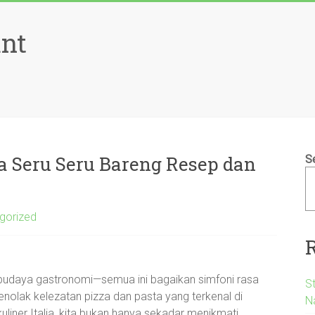
ant
a Seru Seru Bareng Resep dan
S
gorized
, budaya gastronomi—semua ini bagaikan simfoni rasa
S
enolak kelezatan pizza dan pasta yang terkenal di
N
uliner Italia, kita bukan hanya sekadar menikmati