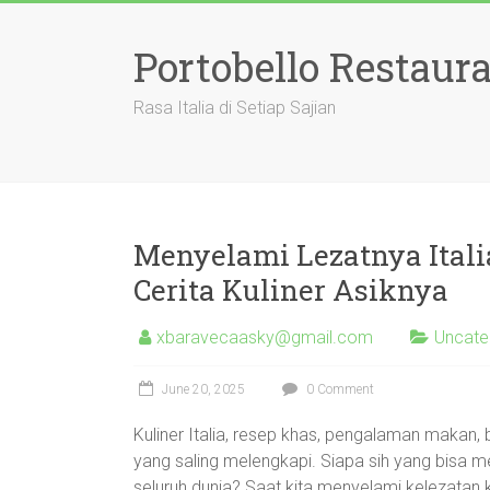
Skip
to
Portobello Restaur
content
Rasa Italia di Setiap Sajian
Menyelami Lezatnya Itali
Cerita Kuliner Asiknya
xbaravecaasky@gmail.com
Uncate
June 20, 2025
0 Comment
Kuliner Italia, resep khas, pengalaman makan
yang saling melengkapi. Siapa sih yang bisa m
seluruh dunia? Saat kita menyelami kelezatan k