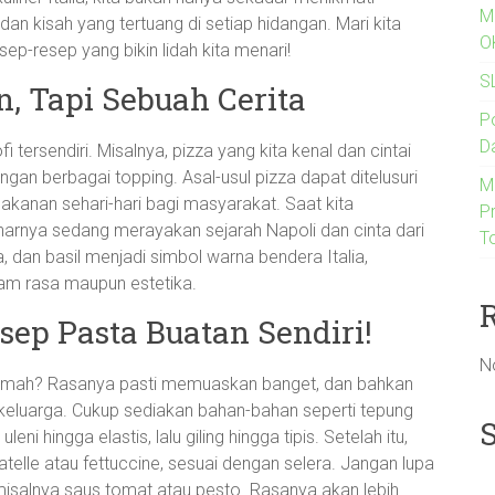
M
dan kisah yang tertuang di setiap hidangan. Mari kita
O
esep-resep yang bikin lidah kita menari!
S
 Tapi Sebuah Cerita
P
D
fi tersendiri. Misalnya, pizza yang kita kenal dan cintai
an berbagai topping. Asal-usul pizza dapat ditelusuri
M
kanan sehari-hari bagi masyarakat. Saat kita
Pr
enarnya sedang merayakan sejarah Napoli dan cinta dari
T
 dan basil menjadi simbol warna bendera Italia,
am rasa maupun estetika.
ep Pasta Buatan Sendiri!
N
i rumah? Rasanya pasti memuaskan banget, dan bahkan
 keluarga. Cukup sediakan bahan-bahan seperti tepung
ni hingga elastis, lalu giling hingga tipis. Setelah itu,
atelle atau fettuccine, sesuai dengan selera. Jangan lupa
isalnya saus tomat atau pesto. Rasanya akan lebih