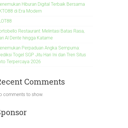
enemukan Hiburan Digital Terbaik Bersama
KTO88 di Era Modern
LOT88
ortobello Restaurant: Melintasi Batas Rasa,
ari Al Dente hingga Katame
enemukan Perpaduan Angka Sempurna:
ediksi Togel SGP Jitu Hari Ini dan Tren Situs
oto Terpercaya 2026
Recent Comments
o comments to show.
Sponsor