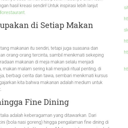
 hasil kreasi sendiri! Untuk inspirasi lebih lanjut
s
lorestaurant
.
h
lupakan di Setiap Makan
sl
h
tang makanan itu sendiri, tetapi juga suasana dan
h
orang-orang tercinta, sambil menikmati sekeping
beradaan makanan di meja makan selalu menjadi
 makan malam sering kali menjadi ritual penting, di
h
, berbagi cerita dan tawa, sembari menikmati kursus
gajarkan kita bahwa makanan adalah medium untuk
.
ingga Fine Dining
r Italia adalah keberagaman yang ditawarkan. Dari
ni (bola nasi goreng) hingga pengalaman fine dining di