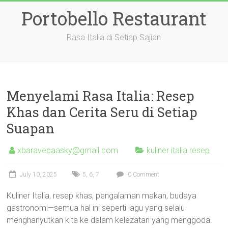
Skip
Portobello Restaurant
to
content
Rasa Italia di Setiap Sajian
Menyelami Rasa Italia: Resep
Khas dan Cerita Seru di Setiap
Suapan
xbaravecaasky@gmail.com
kuliner italia resep
July 10, 2025
5
,
6
,
7
0 Comment
Kuliner Italia, resep khas, pengalaman makan, budaya
gastronomi—semua hal ini seperti lagu yang selalu
menghanyutkan kita ke dalam kelezatan yang menggoda.