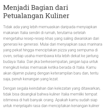
Menjadi Bagian dari
Petualangan Kuliner
Tidak ada yang lebih memuaskan daripada menyiapkan
makanan Italia sendiri di rumah, terutama setelah
mengetahui resep-resep khas yang saling diwariskan dari
generasi ke generasi. Mulai dari menyiapkan saus marinara
yang pekat hingga menciptakan pizza yang sempurna di
oven, setiap usaha membawa kita lebih dekat ke jantung
budaya Italia. Dan jika berkesempatan, jangan lupa untuk
mengikuti kelas memasak ketika berada di Italia. Kamu
akan dijamin pulang dengan keterampilan baru dan, tentu
saja, penuh kenangan yang lezat.
Dengan segala keindahan dan kelezatan yang ditawarkan,
tidak bisa disangkal bahwa kuliner Italia memiliki tempat
istimewa di hati banyak orang. Apakah kamu sudah siap
untuk menjelajahi rasa dan menciptakan kenangan kuliner