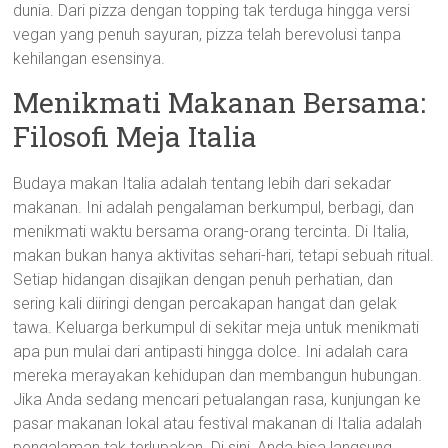
dunia. Dari pizza dengan topping tak terduga hingga versi
vegan yang penuh sayuran, pizza telah berevolusi tanpa
kehilangan esensinya.
Menikmati Makanan Bersama:
Filosofi Meja Italia
Budaya makan Italia adalah tentang lebih dari sekadar
makanan. Ini adalah pengalaman berkumpul, berbagi, dan
menikmati waktu bersama orang-orang tercinta. Di Italia,
makan bukan hanya aktivitas sehari-hari, tetapi sebuah ritual.
Setiap hidangan disajikan dengan penuh perhatian, dan
sering kali diiringi dengan percakapan hangat dan gelak
tawa. Keluarga berkumpul di sekitar meja untuk menikmati
apa pun mulai dari antipasti hingga dolce. Ini adalah cara
mereka merayakan kehidupan dan membangun hubungan.
Jika Anda sedang mencari petualangan rasa, kunjungan ke
pasar makanan lokal atau festival makanan di Italia adalah
pengalaman tak terlupakan. Di sini, Anda bisa langsung