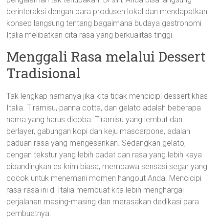
berinteraksi dengan para produsen lokal dan mendapatkan
konsep langsung tentang bagaimana budaya gastronomi
Italia melibatkan cita rasa yang berkualitas tinggi.
Menggali Rasa melalui Dessert
Tradisional
Tak lengkap namanya jika kita tidak mencicipi dessert khas
Italia. Tiramisu, panna cotta, dan gelato adalah beberapa
nama yang harus dicoba. Tiramisu yang lembut dan
berlayer, gabungan kopi dan keju mascarpone, adalah
paduan rasa yang mengesankan. Sedangkan gelato,
dengan tekstur yang lebih padat dan rasa yang lebih kaya
dibandingkan es krim biasa, membawa sensasi segar yang
cocok untuk menemani momen hangout Anda. Mencicipi
rasa-rasa ini di Italia membuat kita lebih menghargai
perjalanan masing-masing dan merasakan dedikasi para
pembuatnya.