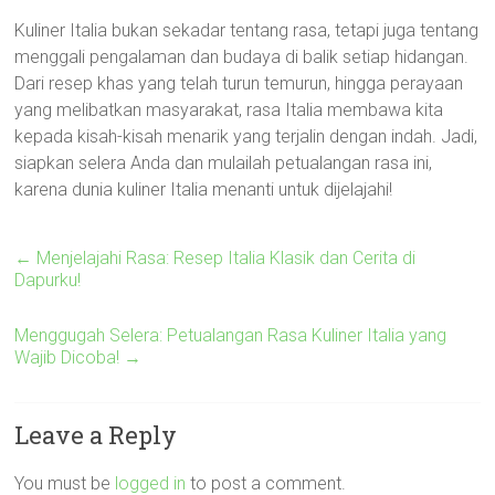
Kuliner Italia bukan sekadar tentang rasa, tetapi juga tentang
menggali pengalaman dan budaya di balik setiap hidangan.
Dari resep khas yang telah turun temurun, hingga perayaan
yang melibatkan masyarakat, rasa Italia membawa kita
kepada kisah-kisah menarik yang terjalin dengan indah. Jadi,
siapkan selera Anda dan mulailah petualangan rasa ini,
karena dunia kuliner Italia menanti untuk dijelajahi!
←
Menjelajahi Rasa: Resep Italia Klasik dan Cerita di
Dapurku!
Menggugah Selera: Petualangan Rasa Kuliner Italia yang
Wajib Dicoba!
→
Leave a Reply
You must be
logged in
to post a comment.