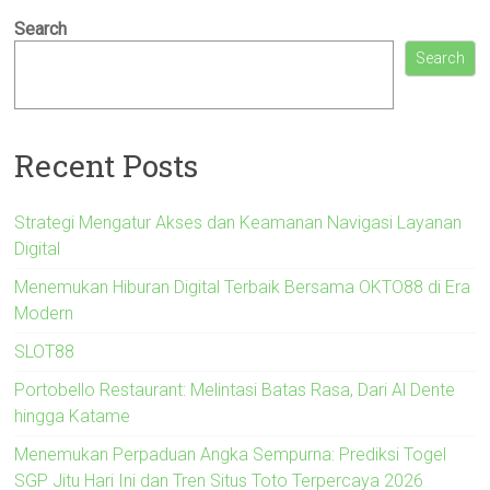
Search
Search
Recent Posts
Strategi Mengatur Akses dan Keamanan Navigasi Layanan
Digital
Menemukan Hiburan Digital Terbaik Bersama OKTO88 di Era
Modern
SLOT88
Portobello Restaurant: Melintasi Batas Rasa, Dari Al Dente
hingga Katame
Menemukan Perpaduan Angka Sempurna: Prediksi Togel
SGP Jitu Hari Ini dan Tren Situs Toto Terpercaya 2026