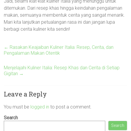
Jadi, selami kiat-kiat kuliner Italia yang menunggu untuk
ditemukan. Dari resep khas hingga keindahan pengalaman
makan, semuanya membentuk cerita yang sangat menarik.
Mari kita lanjutkan petualangan rasa ini dan jangan lupa
berbagi cerita kuliner kita sendiri!
←
Rasakan Keajaiban Kuliner Italia: Resep, Cerita, dan
Pengalaman Makan Otentik
Menjelajahi Kuliner Italia: Resep Khas dan Cerita di Setiap
Gigitan
→
Leave a Reply
You must be
logged in
to post a comment.
Search
Search