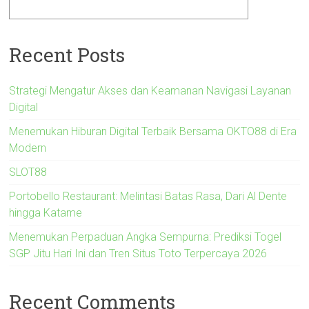
Recent Posts
Strategi Mengatur Akses dan Keamanan Navigasi Layanan
Digital
Menemukan Hiburan Digital Terbaik Bersama OKTO88 di Era
Modern
SLOT88
Portobello Restaurant: Melintasi Batas Rasa, Dari Al Dente
hingga Katame
Menemukan Perpaduan Angka Sempurna: Prediksi Togel
SGP Jitu Hari Ini dan Tren Situs Toto Terpercaya 2026
Recent Comments