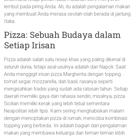
lembut pada piring Anda. Ah, itu adalah pengalaman makan
yang membuat Anda merasa seolah-olah berada di jantung
Italia.
Pizza: Sebuah Budaya dalam
Setiap Irisan
Pizza adalah salah satu resep khas yang paling dikenal di
seluruh dunia, tetapi asal-usulnya adalah dari Napoli. Saat
Anda menggigit irisan pizza Margherita dengan topping
tomat segar, mozzarella, dan basil, rasanya seperti
mengisahkan tradisi yang sudah ada ratusan tahun. Setiap
daerah memiliki gaya dan rahasia sendiri; misalnya, pizza
Sicilian memiliki kerak yang lebih tebal sementara
Neapolitan lebih tipis. Kami sering menghabiskan malam
dengan menciptakan pizza di rumah, mencoba kombinasi
topping yang berbeda. Ini adalah bagian dari pengalaman
makan yang membawa keluarga dan teman-teman lebih