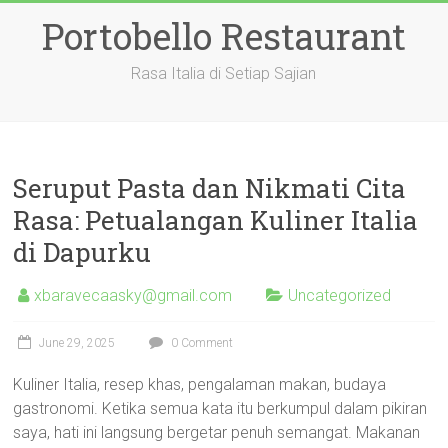
Skip
Portobello Restaurant
to
content
Rasa Italia di Setiap Sajian
Seruput Pasta dan Nikmati Cita
Rasa: Petualangan Kuliner Italia
di Dapurku
xbaravecaasky@gmail.com
Uncategorized
June 29, 2025
0 Comment
Kuliner Italia, resep khas, pengalaman makan, budaya
gastronomi. Ketika semua kata itu berkumpul dalam pikiran
saya, hati ini langsung bergetar penuh semangat. Makanan