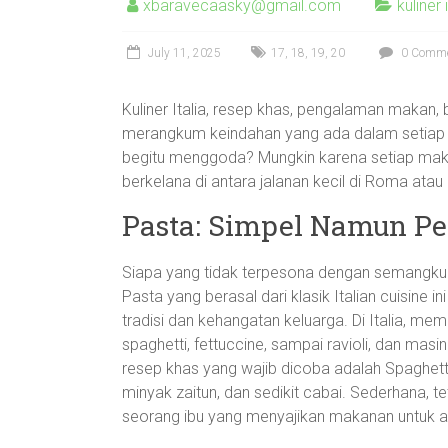
xbaravecaasky@gmail.com
kuliner 
July 11, 2025
17
,
18
,
19
,
20
0 Comm
Kuliner Italia, resep khas, pengalaman makan,
merangkum keindahan yang ada dalam setiap hi
begitu menggoda? Mungkin karena setiap mak
berkelana di antara jalanan kecil di Roma atau b
Pasta: Simpel Namun P
Siapa yang tidak terpesona dengan semangku
Pasta yang berasal dari klasik Italian cuisine 
tradisi dan kehangatan keluarga. Di Italia, me
spaghetti, fettuccine, sampai ravioli, dan masi
resep khas yang wajib dicoba adalah Spaghett
minyak zaitun, dan sedikit cabai. Sederhana, t
seorang ibu yang menyajikan makanan untuk 