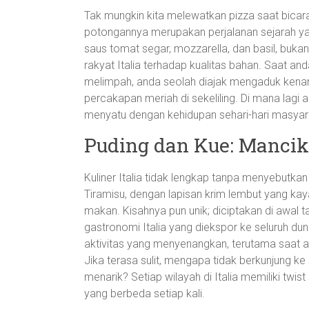
Tak mungkin kita melewatkan pizza saat bicara t
potongannya merupakan perjalanan sejarah yan
saus tomat segar, mozzarella, dan basil, buka
rakyat Italia terhadap kualitas bahan. Saat a
melimpah, anda seolah diajak mengaduk kenang
percakapan meriah di sekeliling. Di mana la
menyatu dengan kehidupan sehari-hari masya
Puding dan Kue: Mancik
Kuliner Italia tidak lengkap tanpa menyebutka
Tiramisu, dengan lapisan krim lembut yang kay
makan. Kisahnya pun unik; diciptakan di awal ta
gastronomi Italia yang diekspor ke seluruh d
aktivitas yang menyenangkan, terutama saat a
Jika terasa sulit, mengapa tidak berkunjung ke
menarik? Setiap wilayah di Italia memiliki twi
yang berbeda setiap kali.