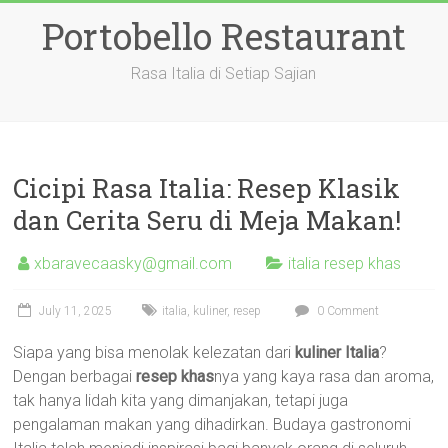
Skip
Portobello Restaurant
to
content
Rasa Italia di Setiap Sajian
Cicipi Rasa Italia: Resep Klasik
dan Cerita Seru di Meja Makan!
xbaravecaasky@gmail.com
italia resep khas
July 11, 2025
italia
,
kuliner
,
resep
0 Comment
Siapa yang bisa menolak kelezatan dari
kuliner Italia
?
Dengan berbagai
resep khas
nya yang kaya rasa dan aroma,
tak hanya lidah kita yang dimanjakan, tetapi juga
pengalaman makan yang dihadirkan. Budaya gastronomi