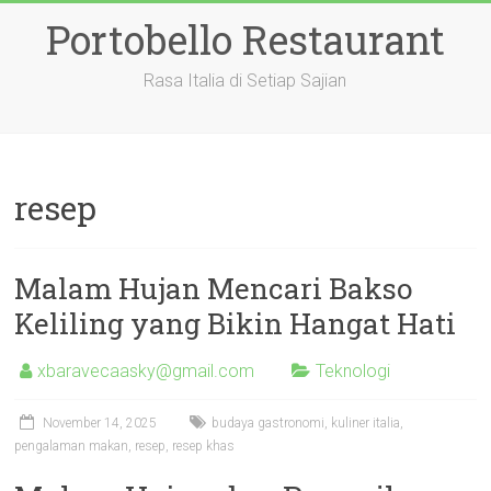
Skip
Portobello Restaurant
to
content
Rasa Italia di Setiap Sajian
resep
Malam Hujan Mencari Bakso
Keliling yang Bikin Hangat Hati
xbaravecaasky@gmail.com
Teknologi
November 14, 2025
budaya gastronomi
,
kuliner italia
,
pengalaman makan
,
resep
,
resep khas