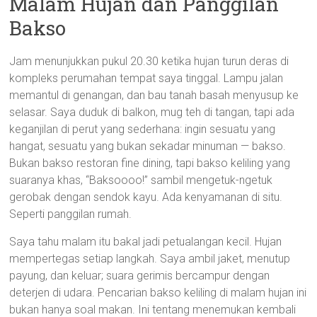
Malam Hujan dan Panggilan
Bakso
Jam menunjukkan pukul 20.30 ketika hujan turun deras di
kompleks perumahan tempat saya tinggal. Lampu jalan
memantul di genangan, dan bau tanah basah menyusup ke
selasar. Saya duduk di balkon, mug teh di tangan, tapi ada
keganjilan di perut yang sederhana: ingin sesuatu yang
hangat, sesuatu yang bukan sekadar minuman — bakso.
Bukan bakso restoran fine dining, tapi bakso keliling yang
suaranya khas, “Baksoooo!” sambil mengetuk-ngetuk
gerobak dengan sendok kayu. Ada kenyamanan di situ.
Seperti panggilan rumah.
Saya tahu malam itu bakal jadi petualangan kecil. Hujan
mempertegas setiap langkah. Saya ambil jaket, menutup
payung, dan keluar; suara gerimis bercampur dengan
deterjen di udara. Pencarian bakso keliling di malam hujan ini
bukan hanya soal makan. Ini tentang menemukan kembali