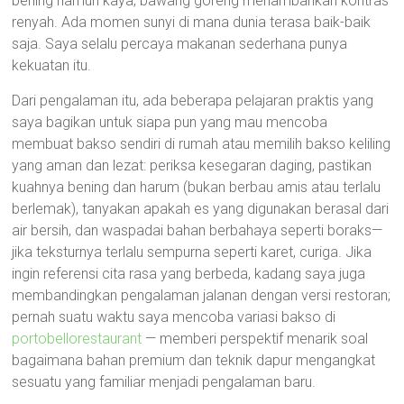
bening namun kaya, bawang goreng menambahkan kontras
renyah. Ada momen sunyi di mana dunia terasa baik-baik
saja. Saya selalu percaya makanan sederhana punya
kekuatan itu.
Dari pengalaman itu, ada beberapa pelajaran praktis yang
saya bagikan untuk siapa pun yang mau mencoba
membuat bakso sendiri di rumah atau memilih bakso keliling
yang aman dan lezat: periksa kesegaran daging, pastikan
kuahnya bening dan harum (bukan berbau amis atau terlalu
berlemak), tanyakan apakah es yang digunakan berasal dari
air bersih, dan waspadai bahan berbahaya seperti boraks—
jika teksturnya terlalu sempurna seperti karet, curiga. Jika
ingin referensi cita rasa yang berbeda, kadang saya juga
membandingkan pengalaman jalanan dengan versi restoran;
pernah suatu waktu saya mencoba variasi bakso di
portobellorestaurant
— memberi perspektif menarik soal
bagaimana bahan premium dan teknik dapur mengangkat
sesuatu yang familiar menjadi pengalaman baru.