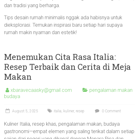
dan tradisi yang berharga.
Tips desain rumah minimalis nggak ada habisnya untuk
dieksplorasi. Temukan inspirasi baru setiap hari supaya
rumah makin nyaman dan estetik!
Menemukan Cita Rasa Italia:
Resep Terbaik dan Cerita di Meja
Makan
xbaravecaasky@gmail.com
pengalaman makan
budaya
August 5, 2025
italia
,
kuliner
,
resep
0 Comment
Kuliner Italia, resep khas, pengalaman makan, budaya
gastronomi—empat elemen yang saling terikat dalam setiap
sajian dari negeri yang dikenal dengan Menara Pisa dan