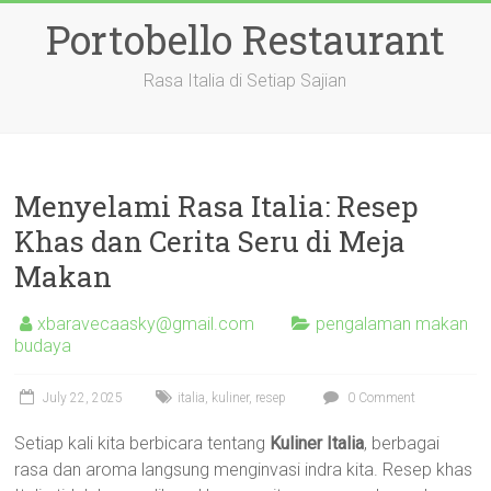
Skip
Portobello Restaurant
to
content
Rasa Italia di Setiap Sajian
Menyelami Rasa Italia: Resep
Khas dan Cerita Seru di Meja
Makan
xbaravecaasky@gmail.com
pengalaman makan
budaya
July 22, 2025
italia
,
kuliner
,
resep
0 Comment
Setiap kali kita berbicara tentang
Kuliner Italia
, berbagai
rasa dan aroma langsung menginvasi indra kita. Resep khas