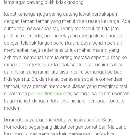
lama agar bawang putih tidak gosong.
Kabut kenangan juga sering datang lewat percakapan
dengan teman-teman yang menuturkan resep keluarga. Ada
aunt yang mewariskan ragù yang memerlukan tiga jam
perlahan mendidih, ada nenek yang menggulung gnocchi
dengan telapak tangan penuh kasih. Saya sendiri pernah
menyiapkan ragù sederhana untuk makan malam yang
akhirnya membuat semua orang merasa seperti pulang ke
rumah. Dan meskipun kita tidak selalu bisa meniru tradisi
campuran yang rumit, kita bisa meniru semangat berbagi
hidangan itu. Oh, dan kalau penasaran soal rekomendasi
tempat, saya pernah membaca ulasan yang menginspirasi
di halaman
portobellorestaurant
, sebagai salah satu contoh
bagaimana hidangan Italia bisa hidup di berbagai konteks
modern.
Di rumah, saya juga mencoba variasi rasa dari Saus
Pomodoro segar yang dibuat dengan tomat San Marzano,
basil basilik, dan sentuhan keju parmesan. Ketika kita