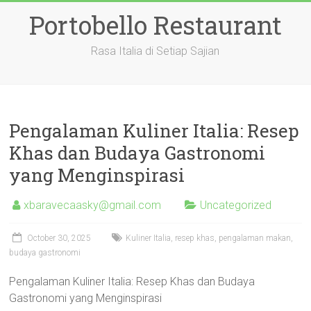
Skip
Portobello Restaurant
to
content
Rasa Italia di Setiap Sajian
Pengalaman Kuliner Italia: Resep
Khas dan Budaya Gastronomi
yang Menginspirasi
xbaravecaasky@gmail.com
Uncategorized
October 30, 2025
Kuliner Italia, resep khas, pengalaman makan,
budaya gastronomi
Pengalaman Kuliner Italia: Resep Khas dan Budaya
Gastronomi yang Menginspirasi