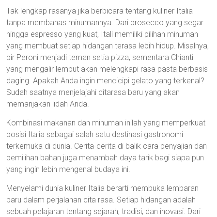
Tak lengkap rasanya jika berbicara tentang kuliner Italia
tanpa membahas minumannya. Dari prosecco yang segar
hingga espresso yang kuat, Itali memiliki pilihan minuman
yang membuat setiap hidangan terasa lebih hidup. Misalnya,
bir Peroni menjadi teman setia pizza, sementara Chianti
yang mengalir lembut akan melengkapi rasa pasta berbasis
daging. Apakah Anda ingin mencicipi gelato yang terkenal?
Sudah saatnya menjelajahi citarasa baru yang akan
memanjakan lidah Anda.
Kombinasi makanan dan minuman inilah yang memperkuat
posisi Italia sebagai salah satu destinasi gastronomi
terkemuka di dunia. Cerita-cerita di balik cara penyajian dan
pemilihan bahan juga menambah daya tarik bagi siapa pun
yang ingin lebih mengenal budaya ini.
Menyelami dunia kuliner Italia berarti membuka lembaran
baru dalam perjalanan cita rasa. Setiap hidangan adalah
sebuah pelajaran tentang sejarah, tradisi, dan inovasi. Dari