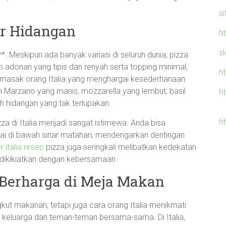
s
ar Hidangan
h
sl
**. Meskipun ada banyak variasi di seluruh dunia, pizza
n adonan yang tipis dan renyah serta topping minimal,
h
emasak orang Italia yang menghargai kesederhanaan
 Marzano yang manis, mozzarella yang lembut, basil
h
ah hidangan yang tak terlupakan.
h
a di Italia menjadi sangat istimewa. Anda bisa
ntai di bawah sinar matahari, mendengarkan dentingan
r italia resep
pizza juga seringkali melibatkan kedekatan
g dikikiatkan dengan kebersamaan.
erharga di Meja Makan
ut makanan, tetapi juga cara orang Italia menikmati
keluarga dan teman-teman bersama-sama. Di Italia,