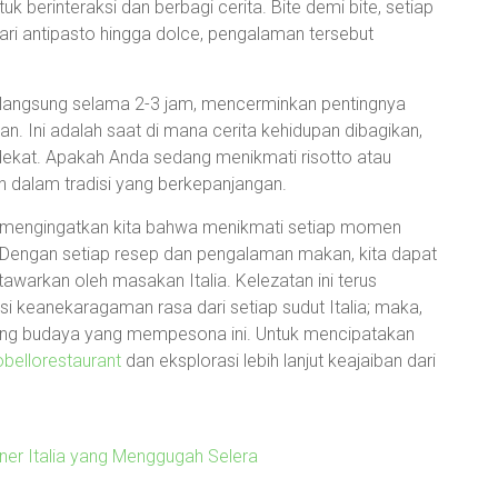
k berinteraksi dan berbagi cerita. Bite demi bite, setiap
dari antipasto hingga dolce, pengalaman tersebut
erlangsung selama 2-3 jam, mencerminkan pentingnya
n. Ini adalah saat di mana cerita kehidupan dibagikan,
ekat. Apakah Anda sedang menikmati risotto atau
n dalam tradisi yang berkepanjangan.
ia mengingatkan kita bahwa menikmati setiap momen
. Dengan setiap resep dan pengalaman makan, kita dapat
warkan oleh masakan Italia. Kelezatan ini terus
 keanekaragaman rasa dari setiap sudut Italia; maka,
ntang budaya yang mempesona ini. Untuk mencipatakan
obellorestaurant
dan eksplorasi lebih lanjut keajaiban dari
iner Italia yang Menggugah Selera